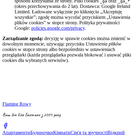
sposobu korzystania ze strony. Pliki cookies
oraz
_ga
_ga_*
(okres przechowywania do 2 lat). Dostawca: Google Ireland
Limited. Ładowane wyłącznie po kliknięciu „Akceptuję
wszystkie”; zgodę można wycofać przyciskiem „Ustawienia
plików cookies” w stopce strony. Polityka prywatności
Google:
policies.google.com/privacy
.
Zarządzanie zgodą:
decyzję w sprawie cookies można zmienić w
dowolnym momencie, używając przycisku
Ustawienia plików
cookies
w stopce strony albo bezpośrednio w ustawieniach
przeglądarki (każda przeglądarka pozwala blokować i usuwać pliki
cookies dla wybranych serwisów).
Flaming Rowy
Ваш дім біля Балтики з 2004 року
Апартаменти
Будиночки
Кімнати
Сім'я та зручності
Відкрий