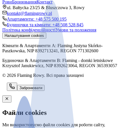
Рови
Бронювання
Контакт
ul. Bałtycka 23/25 & Bluszczowa 3, Rowy
kontakt@flamingrowy.pl
Апартаменти
:
+48 575 500 195
Будиночки та кімнати
:
+48 508 528 845
Політика конфіденційності
Умови та положення
Налаштування cookies
Кімнати & Апартаменти A
:
Flaming Justyna Skórko-
Paszkowska
, NIP
8392713241
, REGON
771302600
Будиночки & Апартаменти B
:
Flaming - domki letniskowe
Krzysztof Janukiewicz
, NIP
8392623064
, REGON
365393057
© 2026 Flaming Rowy.
Всі права захищені
Забронювати
Файли cookies
Ми використовуємо файли cookies для роботи сайту,