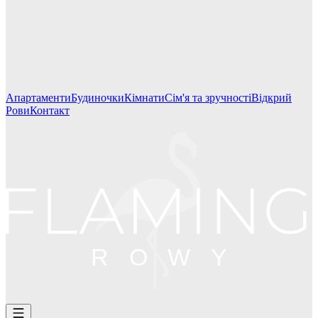
ROWY
Апартаменти
Будиночки
Кімнати
Сім'я та зручності
Відкрий
Рови
Контакт
ROWY