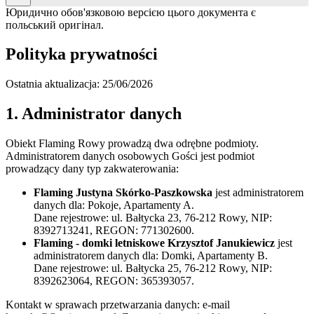
Юридично обов'язковою версією цього документа є
польський оригінал.
Polityka prywatności
Ostatnia aktualizacja: 25/06/2026
1. Administrator danych
Obiekt Flaming Rowy prowadzą dwa odrębne podmioty.
Administratorem danych osobowych Gości jest podmiot
prowadzący dany typ zakwaterowania:
Flaming Justyna Skórko-Paszkowska
jest administratorem
danych dla:
Pokoje, Apartamenty A
.
Dane rejestrowe:
ul. Bałtycka 23, 76-212 Rowy
, NIP:
8392713241
, REGON:
771302600
.
Flaming - domki letniskowe Krzysztof Janukiewicz
jest
administratorem danych dla:
Domki, Apartamenty B
.
Dane rejestrowe:
ul. Bałtycka 25, 76-212 Rowy
, NIP:
8392623064
, REGON:
365393057
.
Kontakt w sprawach przetwarzania danych: e-mail