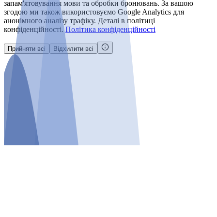
запам'ятовування мови та обробки бронювань. За вашою
згодою ми також використовуємо Google Analytics для
анонімного аналізу трафіку. Деталі в політиці
конфіденційності.
Політика конфіденційності
Прийняти всі
Відхилити всі