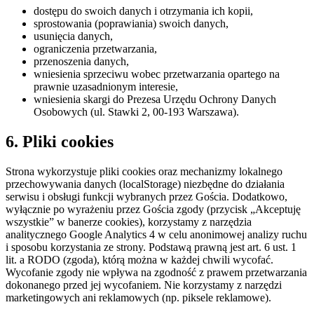
dostępu do swoich danych i otrzymania ich kopii,
sprostowania (poprawiania) swoich danych,
usunięcia danych,
ograniczenia przetwarzania,
przenoszenia danych,
wniesienia sprzeciwu wobec przetwarzania opartego na
prawnie uzasadnionym interesie,
wniesienia skargi do Prezesa Urzędu Ochrony Danych
Osobowych (ul. Stawki 2, 00-193 Warszawa).
6. Pliki cookies
Strona wykorzystuje pliki cookies oraz mechanizmy lokalnego
przechowywania danych (localStorage) niezbędne do działania
serwisu i obsługi funkcji wybranych przez Gościa. Dodatkowo,
wyłącznie po wyrażeniu przez Gościa zgody (przycisk „Akceptuję
wszystkie” w banerze cookies), korzystamy z narzędzia
analitycznego Google Analytics 4 w celu anonimowej analizy ruchu
i sposobu korzystania ze strony. Podstawą prawną jest art. 6 ust. 1
lit. a RODO (zgoda), którą można w każdej chwili wycofać.
Wycofanie zgody nie wpływa na zgodność z prawem przetwarzania
dokonanego przed jej wycofaniem. Nie korzystamy z narzędzi
marketingowych ani reklamowych (np. piksele reklamowe).